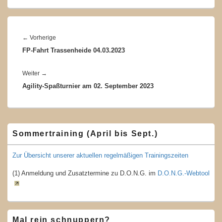
Beitragsnavigation
Vorheriger
←
Vorherige
FP-Fahrt Trassenheide 04.03.2023
Beitrag:
Nächster
Weiter
→
Agility-Spaßturnier am 02. September 2023
Beitrag:
Primärer
Sommertraining (April bis Sept.)
Seitenleisten-
Widgetbereich
Zur Übersicht unserer aktuellen regelmäßigen Trainingszeiten
(1) Anmeldung und Zusatztermine zu D.O.N.G. im
D.O.N.G.-Webtool
Mal rein schnuppern?